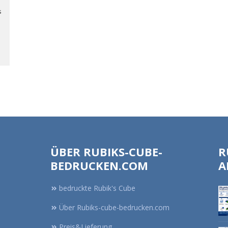
s
ÜBER RUBIKS-CUBE-
R
BEDRUCKEN.COM
A
bedruckte Rubik's Cube
Über Rubiks-cube-bedrucken.com
Preis&Lieferung