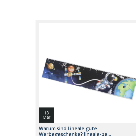
18
Mar
Warum sind Lineale gute
Werbegeschenke? lineale-be...