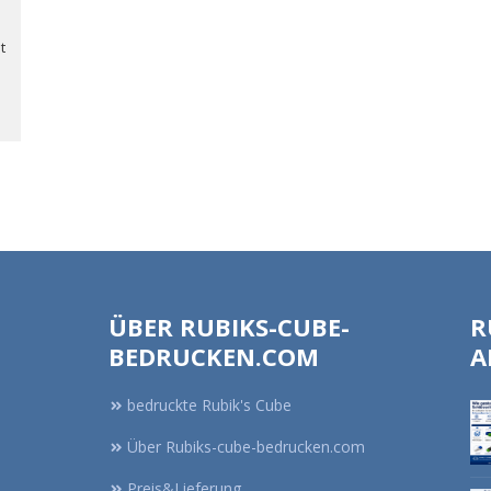
t
ÜBER RUBIKS-CUBE-
R
BEDRUCKEN.COM
A
bedruckte Rubik's Cube
Über Rubiks-cube-bedrucken.com
Preis&Lieferung