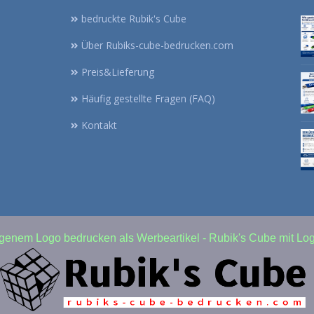
bedruckte Rubik's Cube
Über Rubiks-cube-bedrucken.com
Preis&Lieferung
Häufig gestellte Fragen (FAQ)
Kontakt
igenem Logo bedrucken als Werbeartikel - Rubik's Cube mit Lo