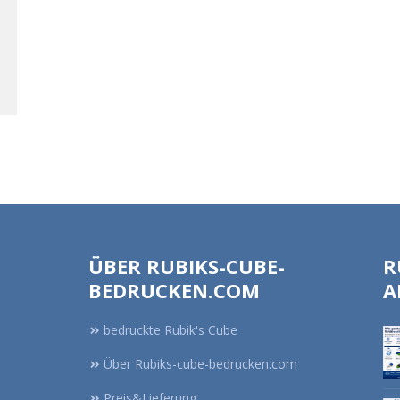
ÜBER RUBIKS-CUBE-
R
BEDRUCKEN.COM
A
bedruckte Rubik's Cube
Über Rubiks-cube-bedrucken.com
Preis&Lieferung