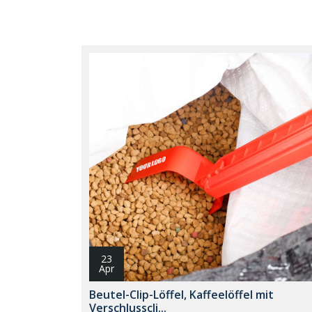
23
Apr
Beutel-Clip-Löffel, Kaffeelöffel mit
Verschlusscli...