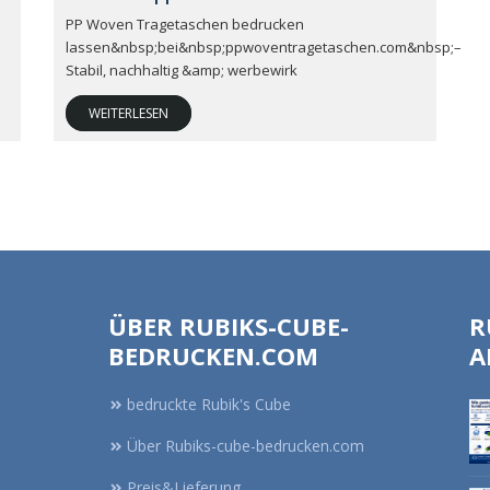
PP Woven Tragetaschen bedrucken
lassen&nbsp;bei&nbsp;ppwoventragetaschen.com&nbsp;–
Stabil, nachhaltig &amp; werbewirk
WEITERLESEN
ÜBER RUBIKS-CUBE-
R
BEDRUCKEN.COM
A
bedruckte Rubik's Cube
Über Rubiks-cube-bedrucken.com
Preis&Lieferung