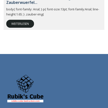
Zauberwuerfel...
body{ font-family: Arial; } p{ font-size:13pt; font-family:Arial; line-
height:1.65; } .zauber-img{
WEITERLESEN