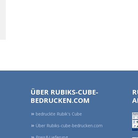
ÜBER RUBIKS-CUBE-
R
BEDRUCKEN.COM
A
bedruckte Rubik's Cube
Über Rubiks-cube-bedrucken.com
Preis&Lieferung