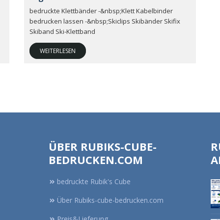
bedruckte Klettbänder -&nbsp;Klett Kabelbinder
bedrucken lassen -&nbsp;Skiclips Skibänder Skifix
Skiband Ski-Klettband
WEITERLESEN
ÜBER RUBIKS-CUBE-
R
BEDRUCKEN.COM
A
bedruckte Rubik's Cube
Über Rubiks-cube-bedrucken.com
Preis&Lieferung