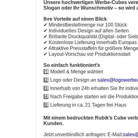
Unsere hochwertigen Werbe-Cubes vereine
Slogan oder Ihr Wunschmotiv – so wird a
Ihre Vorteile auf einen Blick
✔ Mindestbestellmenge nur 100 Stück
✔ Individuelles Design auf allen Seiten
✔ Brillante Druckqualität (Digital- oder Sie
✔ Kostenlose Lieferung innerhalb Europas
✔ Attraktive Preisstaffeln für größere Meng
✔ Layout-Vorschau vor Produktionsstart
So einfach funktioniert’s
1️⃣ Modell & Menge wählen
2️⃣ Logo oder Design an
sales@logowerbea
3️⃣ Innerhalb von 24h erhalten Sie Ihr indi
4️⃣ Nach Freigabe starten wir die Produktio
5️⃣ Lieferung in ca. 21 Tagen frei Haus
Mit einem bedruckten Rubik’s Cube verbi
Kunden.
Jetzt unverbindlich anfragen:
E-Mail:
sales@