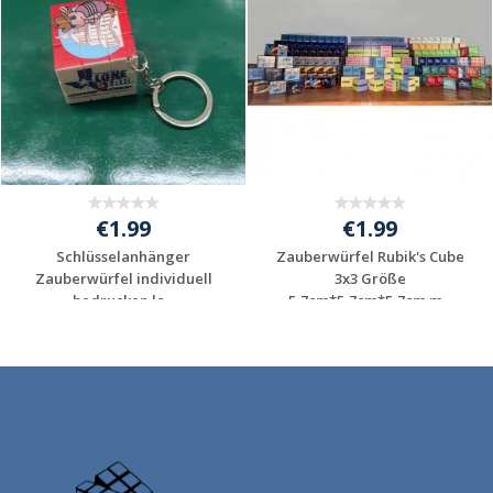
€1.99
€1.99
Schlüsselanhänger
Zauberwürfel Rubik's Cube
Zauberwürfel individuell
3x3 Größe
bedrucken la...
5,7cm*5,7cm*5,7cm m...
Individuelles
Individuelles
Angebot anfordern
Angebot anfordern