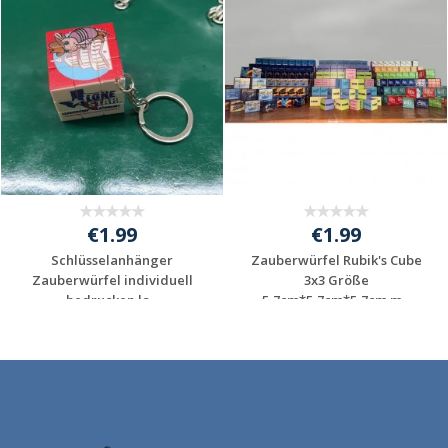
€1.99
€1.99
Schlüsselanhänger
Zauberwürfel Rubik's Cube
Zauberwürfel individuell
3x3 Größe
bedrucken la...
5,7cm*5,7cm*5,7cm m...
Individuelles
Individuelles
Angebot anfordern
Angebot anfordern